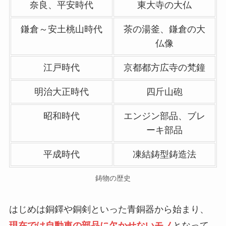
奈良、平安時代
東大寺の大仏
鎌倉～安土桃山時代
茶の湯釜、鎌倉の大
仏像
江戸時代
京都都方広寺の梵鐘
明治大正時代
四斤山砲
昭和時代
エンジン部品、ブレ
ーキ部品
平成時代
凍結鋳型鋳造法
鋳物の歴史
はじめは銅鐸や銅剣といった青銅器から始まり、
現在では自動車の部品に欠かせないモノ
となって